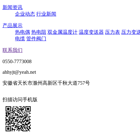
新闻资讯
企业动态
行业新闻
产品展示
热电偶
热电阻
双金属温度计
温度变送器
压力表
压力变
电缆
管件阀门
联系我们
0550-7773008
ahhyjt@yeah.net
安徽省天长市滁州高新区千秋大道757号
扫描访问手机版