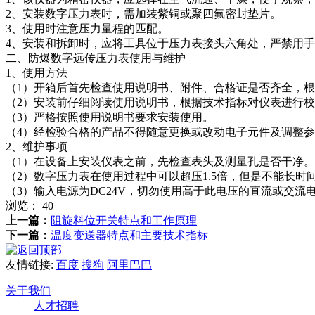
2、安装数字压力表时，需加装紫铜或聚四氟密封垫片。
3、使用时注意压力量程的匹配。
4、安装和拆卸时，应将工具位于压力表接头六角处，严禁用
二、防爆数字远传压力表使用与维护
1、使用方法
（1）开箱后首先检查使用说明书、附件、合格证是否齐全，
（2）安装前仔细阅读使用说明书，根据技术指标对仪表进行
（3）严格按照使用说明书要求安装使用。
（4）经检验合格的产品不得随意更换或改动电子元件及调整
2、维护事项
（1）在设备上安装仪表之前，先检查表头及测量孔是否干净
（2）数字压力表在使用过程中可以超压1.5倍，但是不能长
（3）输入电源为DC24V，切勿使用高于此电压的直流或交流
浏览：
40
上一篇：
阻旋料位开关特点和工作原理
下一篇：
温度变送器特点和主要技术指标
友情链接:
百度
搜狗
阿里巴巴
关于我们
人才招聘